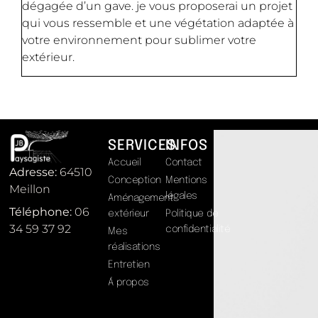
dégagée d’un gave. je vous proposerai un projet
qui vous ressemble et une végétation adaptée à
votre environnement pour sublimer votre
extérieur.
SERVICES
INFOS
Accueil
Contact
Adresse:
64510
Conception
Mentions
Meillon
légales
Aménagement
Téléphone:
06
extérieur
Politique de
34 59 37 92
confidentialité
Mes
réalisations
Entretien
Á propos